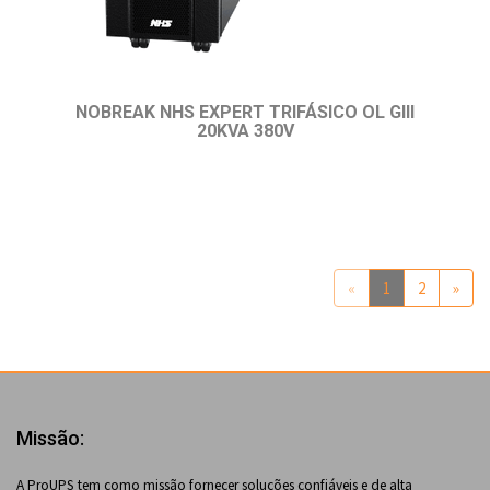
NOBREAK NHS EXPERT TRIFÁSICO OL GIII
20KVA 380V
«
1
2
»
Missão:
A ProUPS tem como missão fornecer soluções confiáveis e de alta