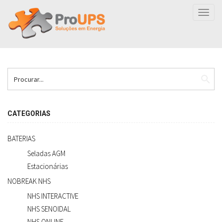
Toggl
navig
search
CATEGORIAS
BATERIAS
Seladas AGM
Estacionárias
NOBREAK NHS
NHS INTERACTIVE
NHS SENOIDAL
NHS ONLINE