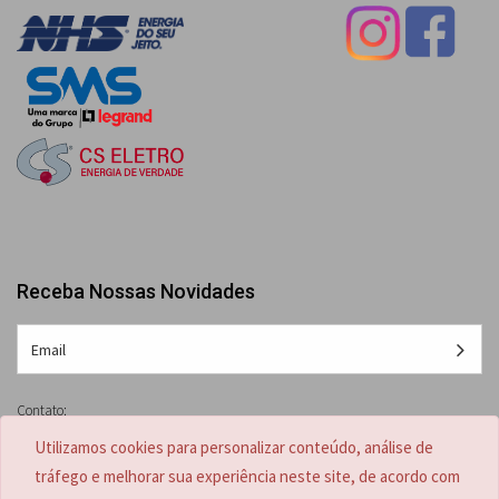
Receba Nossas Novidades
Contato:
(47) 3041-0808 /
(47) 3041-0807
Utilizamos cookies para personalizar conteúdo, análise de
(47) 98853-8233
tráfego e melhorar sua experiência neste site, de acordo com
contato@proups.com.br