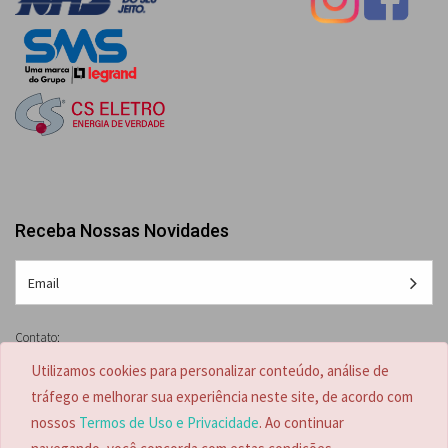
Receba Nossas Novidades
Contato:
(47) 3041-0808 /
(47) 3041-0807
Utilizamos cookies para personalizar conteúdo, análise de
(47) 98853-8233
tráfego e melhorar sua experiência neste site, de acordo com
contato@proups.com.br
nossos
Termos de Uso e Privacidade
. Ao continuar