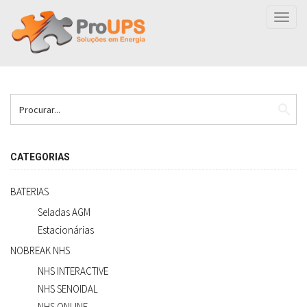
Toggl
navig
search
CATEGORIAS
BATERIAS
Seladas AGM
Estacionárias
NOBREAK NHS
NHS INTERACTIVE
NHS SENOIDAL
NHS ONLINE