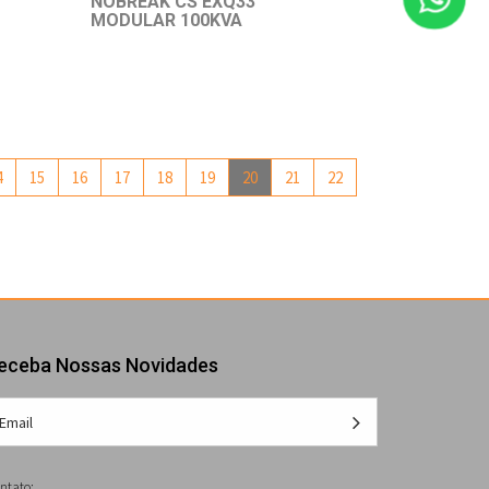
NOBREAK CS EXQ33
MODULAR 100KVA
4
15
16
17
18
19
20
21
22
eceba Nossas Novidades
ntato: