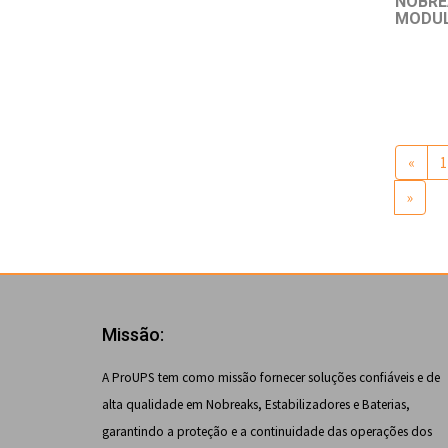
NOBRE
MODUL
«
1
»
Missão:
A ProUPS tem como missão fornecer soluções confiáveis e de
alta qualidade em Nobreaks, Estabilizadores e Baterias,
garantindo a proteção e a continuidade das operações dos