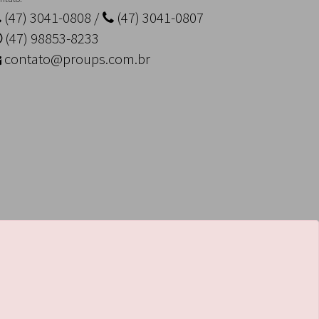
(47) 3041-0808 /
(47) 3041-0807
(47) 98853-8233
contato@proups.com.br