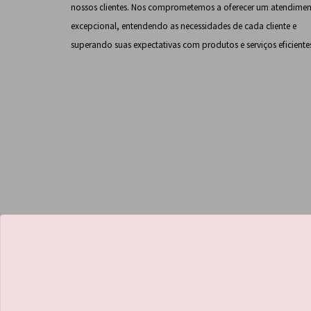
nossos clientes. Nos comprometemos a oferecer um atendime
excepcional, entendendo as necessidades de cada cliente e
superando suas expectativas com produtos e serviços eficiente