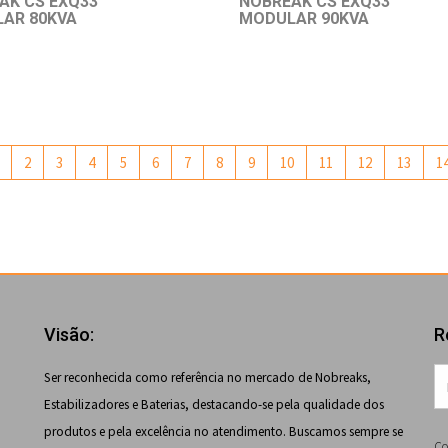
AK CS EXQ33
NOBREAK CS EXQ33
AR 80KVA
MODULAR 90KVA
2
3
4
5
6
7
8
9
10
11
12
13
1
Visão:
R
Ser reconhecida como referência no mercado de Nobreaks,
Estabilizadores e Baterias, destacando-se pela qualidade dos
produtos e pela excelência no atendimento. Buscamos sempre se
Co