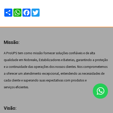
Compartilhar
WhatsApp
Facebook
Twitter
Missão:
A ProUPS tem como missão fornecer soluções confiáveis e de alta
qualidade em Nobreaks, Estabilizadores e Baterias, garantindo a proteção
e a continuidade das operações dos nossos clientes. Nos comprometemos
a oferecer um atendimento excepcional, entendendo as necessidades de
cada cliente e superando suas expectativas com produtos e
serviços eficientes.
Visão: